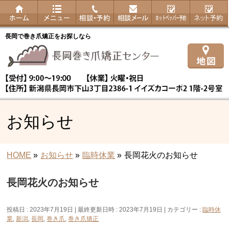
長岡で巻き爪矯正をお探しなら
お知らせ
HOME
»
お知らせ
»
臨時休業
»
長岡花火のお知らせ
長岡花火のお知らせ
投稿日 : 2023年7月19日
最終更新日時 : 2023年7月19日
カテゴリー :
臨時休
業
,
新潟
,
長岡
,
巻き爪
,
巻き爪矯正